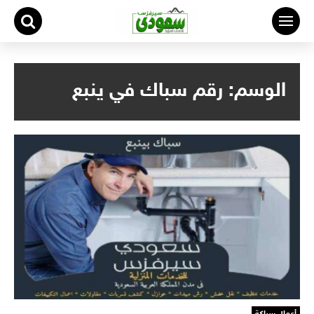
لتجاوز
لى
لمحتوى
الوسم:
رقم سباك في ينبع
أعمال سباكة