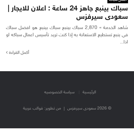
سباك بينبع جاهز 24 ساعة : اعلان للايجار |
سعودى سيرفزس
شاهد الخدمة » 2٬870 سباك بينبع سباك بينبع هو افضل سباك
في ينبع تستطيع الاستعانة به إذا كنت تريد تأسيس اعمال سباكه او
اذا...
أكمل القراءة
الرئيسية
سياسة الخصوصيه
© 2026 سعودى سيرفزس
من تطوير:
قوالب عربية