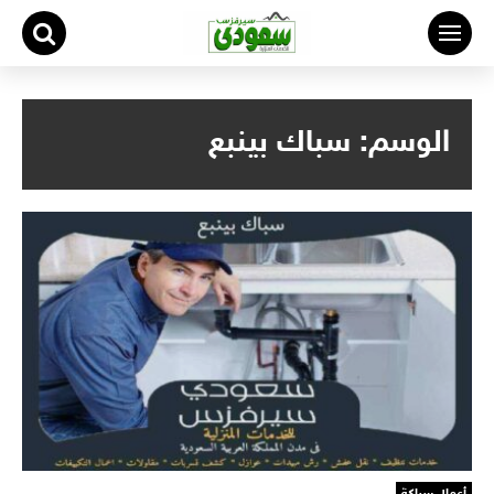
لتجاوز
لى
لمحتوى
الوسم:
سباك بينبع
أعمال سباكة