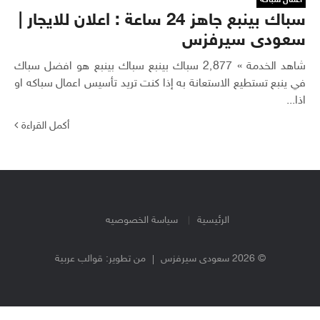
سباك بينبع جاهز 24 ساعة : اعلان للايجار |
سعودى سيرفزس
شاهد الخدمة » 2٬877 سباك بينبع سباك بينبع هو افضل سباك
في ينبع تستطيع الاستعانة به إذا كنت تريد تأسيس اعمال سباكه او
اذا...
أكمل القراءة
الرئيسية
سياسة الخصوصيه
© 2026 سعودى سيرفزس
من تطوير:
قوالب عربية