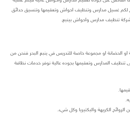
نا الفاضل على جودة تعقيم مدارس واحواش عالية فيتم عملية
قدم لكم غسيل مدارس وتنظيف احواش وتعقيمها وتنسيق حدائق
شركة تنظيف مدارس واحواش بينبع.
ية او الحضانة او مجموعة خاصة للتدريس في ينبع البحر فنحن من
ى تنظيف المدارس وتعقيمها بجوده عالية نوفر خدمات نظافة
يمها.
ه.
لروائح الكريهة والبكتيريا وكل شيء.