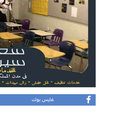
فايس بوك